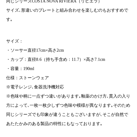
同じシリーズCOSTA NOVA RIVIERA（リビエラ）
サイズ､形違いのプレートと組み合わせを楽しむのもおすすめで
す｡
サイズ：
・ソーサー直径17cm×高さ2cm
・カップ：直径8.6（持ち手含め：11.7）×高さ7.1cm
・容量：190ml
仕様：ストーンウェア
※電子レンジ､食器洗浄機対応
※色味や柄に一点ずつ違いがあります｡釉薬のかけ方､貫入の入り
方によって､一枚一枚少しずつ色味や模様が異なります｡そのため
同じシリーズでも印象が違うこともございますが､そこが自然で
あたたかみのある製品の特性にもなっております｡