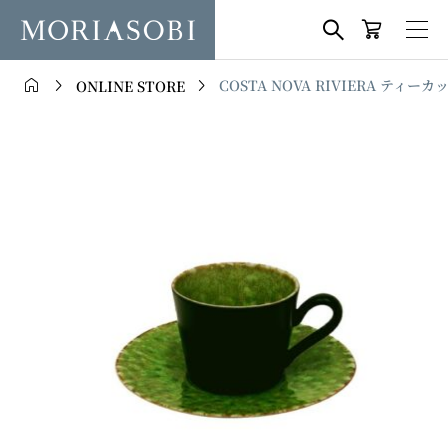




COSTA NOVA RIVIERA ティー
ONLINE STORE