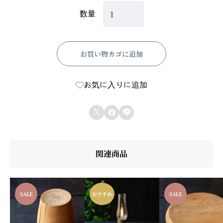
C
数量
O
S
お買い物カゴに追加
T
A
お気に入りに追加
N
O



V
A
関連商品
R
I
V
SALE
おすすめ
SALE
I
E