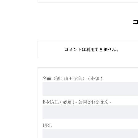
コメントは利用できません。
名前（例：山田 太郎） ( 必須 )
E-MAIL ( 必須 ) - 公開されません -
URL