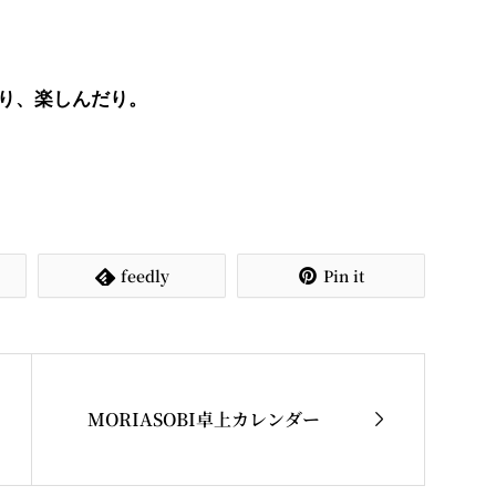
り、楽しんだり。
feedly
Pin it



MORIASOBI卓上カレンダー