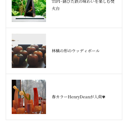
TIPI~錆びた鉄の味わいを楽しむ焚
火台
林檎の形のウッディボール
春カラーHenryDeanが入荷✾