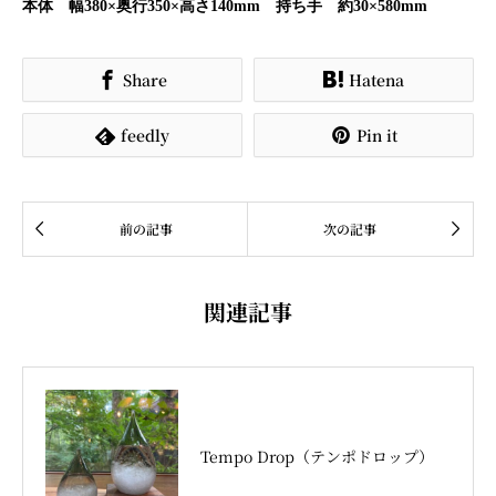
本体 幅380×奥行350×高さ140mm 持ち手 約30×580mm
Share
Hatena


feedly
Pin it




前の記事
次の記事
関連記事
Tempo Drop（テンポドロップ）